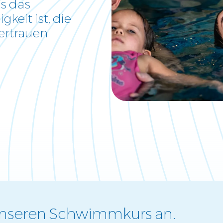
ss das
keit ist, die
ertrauen
 unseren Schwimmkurs an.