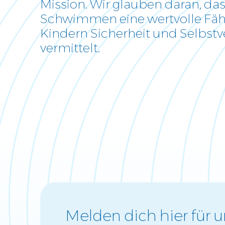
Mission. Wir glauben daran, da
Locations
Schwimmen eine wertvolle Fähig
Kindern Sicherheit und Selbstv
vermittelt.
Melden dich hier für