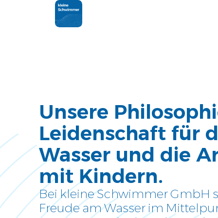
Home
Gemeinsam Wasser
entdecken
Kurse
Unsere Philosophi
Entdecke unser Kursangebot
Leidenschaft für 
Wasser und die Ar
Kalender
Was, wann, wo inklusive
mit Kindern.
direkter Anmeldemöglichkeit
Bei kleine Schwimmer GmbH st
Bäder
Freude am Wasser im Mittelpu
Übersicht über unsere