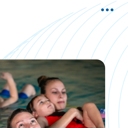
Aktuelle Artikel
Warum frühzeitige
Wassergewöhnung für
Kinder wichtig ist
Entdecke, wie frühe
Wassergewöhnung die
Entwicklung Deines Kindes
fördert und eine sichere Basis
für Freude am Wasser schafft.
Mehr lesen
So findest Du den
passenden Kurs für Dein
Kind
Finde den perfekten
Schwimmkurs für Dein Kind –
abgestimmt auf Alter,
Fähigkeiten und individuelle
Bedürfnisse.