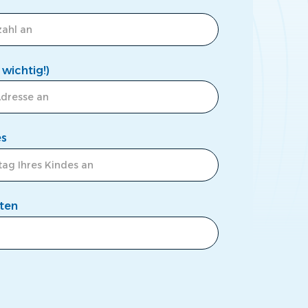
wichtig!)
es
aten