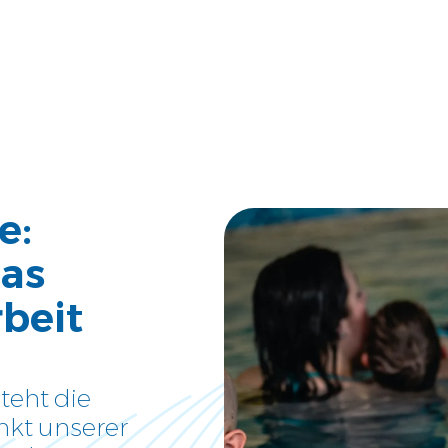
Aktuelle News
Neues und Tipps aus der Welt
der kleinen Schwimmer
Über uns
e:
Tauche ein und lerne uns
kennen
das
beit
Jobs
Eine neue Challenge gesucht?
eht die
Kontakt
nkt unserer
Wir sind gerne für Dich da