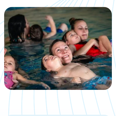
Kalender
Was, wann, wo inklusive direkter
Anmeldemöglichkeit
Jobs
Eine neue Challenge gesucht?
Bäder
Übersicht über unsere Locations
Kontakt
Wir sind gerne für Dich da
Aktuelle Artikel