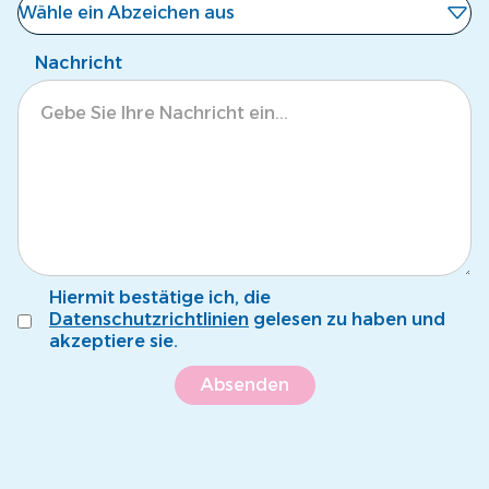
Wähle ein Abzeichen aus
Noch kein Abzeichen
Nachricht
Eisbär
Krokodil
Tintenfisch
Pinguin
Fröschli
Hiermit bestätige ich, die
Seepferdli
Datenschutzrichtlinien
gelesen zu haben und
akzeptiere sie.
Krebsli
Name