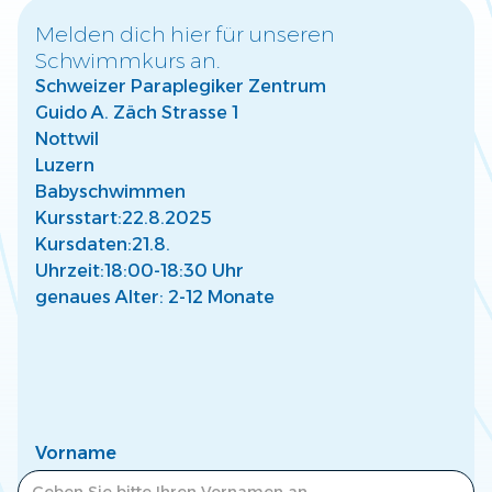
Melden dich hier für unseren
Schwimmkurs an.
Warum frühzeitige Wassergewöhnung für
Schweizer Paraplegiker Zentrum
Kinder wichtig ist
Guido A. Zäch Strasse 1
Entdecke, wie frühe Wassergewöhnung die Entwicklung
Deines Kindes fördert und eine sichere Basis für Freude
Nottwil
am Wasser schafft.
Luzern
Mehr lesen
Babyschwimmen
Kursstart:
22.8.2025
Kursdaten:
21.8.
Uhrzeit:
18:00-18:30 Uhr
genaues Alter: 2-12 Monate
So findest Du den passenden Kurs für Dein
Kind
Finde den perfekten Schwimmkurs für Dein Kind –
abgestimmt auf Alter, Fähigkeiten und individuelle
Bedürfnisse.
Vorname
Mehr lesen