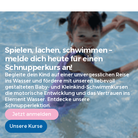
Spielen, lachen, schwimmen –
melde dich heute für einen
Schnupperkurs an!
Begleite dein Kind auf einer unvergesslichen Reise
ins Wasser und fördere mit unseren liebevoll
gestalteten Baby- und Kleinkind-Schwimmkursen
die motorische Entwicklung und das Vertrauen ins
Element Wasser. Entdecke unsere
Schnupperlektion.
Jetzt anmelden
Unsere Kurse