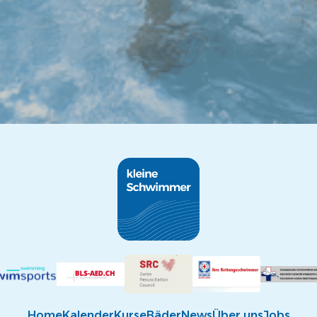
Home
Kalender
Kurse
Bäder
News
Über uns
Jobs