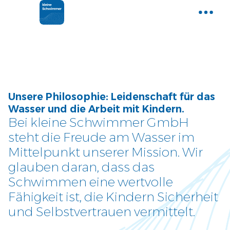
Home
Gemeinsam Wasser entdecken
Aktuelle News
Unsere Philosophie: Leidenschaft für das
Neues und Tipps aus der Welt der
Wasser und die Arbeit mit Kindern.
kleinen Schwimmer
Bei kleine Schwimmer GmbH
steht die Freude am Wasser im
Kurse
Mittelpunkt unserer Mission. Wir
Entdecke unser Kursangebot
glauben daran, dass das
Schwimmen eine wertvolle
Über uns
Fähigkeit ist, die Kindern Sicherheit
Tauche ein und lerne uns
und Selbstvertrauen vermittelt.
kennen