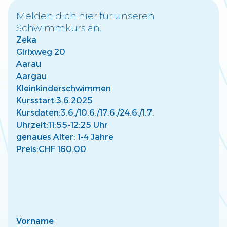
Melden dich hier für unseren
Schwimmkurs an.
Warum frühzeitige Wassergewöhnung für
Zeka
Kinder wichtig ist
Girixweg 20
Entdecke, wie frühe Wassergewöhnung die Entwicklung
Deines Kindes fördert und eine sichere Basis für Freude
Aarau
am Wasser schafft.
Aargau
Mehr lesen
Kleinkinderschwimmen
Kursstart:
3.6.2025
Kursdaten:
3.6./
10.6./
17.6./
24.6./
1.7.
Uhrzeit:
11:55-12:25 Uhr
genaues Alter: 1-4 Jahre
Preis:
CHF 160.00
So findest Du den passenden Kurs für Dein
Kind
Finde den perfekten Schwimmkurs für Dein Kind –
abgestimmt auf Alter, Fähigkeiten und individuelle
Bedürfnisse.
Mehr lesen
Vorname