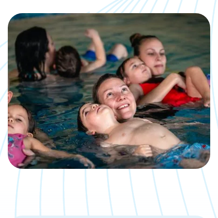
Kalender
Was, wann, wo inklusive direkter
Anmeldemöglichkeit
Jobs
Eine neue Challenge gesucht?
Bäder
Übersicht über unsere Locations
Kontakt
Wir sind gerne für Dich da
Aktuelle Artikel