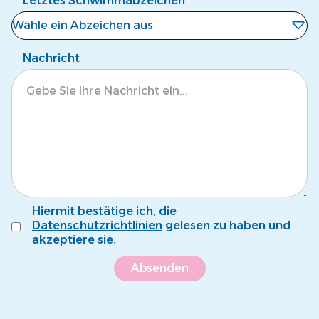
Letztes Schwimmabzeichen
Wähle ein Abzeichen aus
Noch kein Abzeichen
Nachricht
Eisbär
Krokodil
Tintenfisch
Pinguin
Fröschli
Hiermit bestätige ich, die
Seepferdli
Datenschutzrichtlinien
gelesen zu haben und
akzeptiere sie.
Krebsli
Name