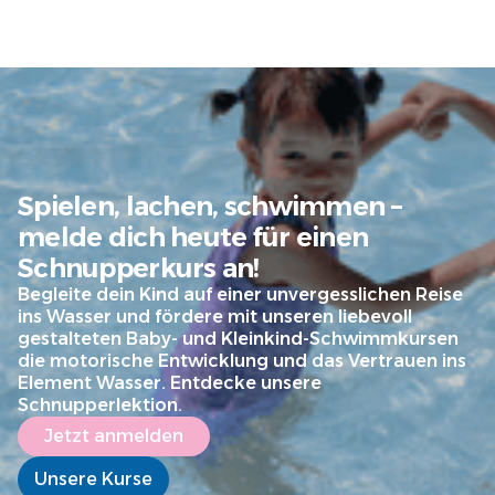
Spielen, lachen, schwimmen –
melde dich heute für einen
Schnupperkurs an!
Begleite dein Kind auf einer unvergesslichen Reise
ins Wasser und fördere mit unseren liebevoll
gestalteten Baby- und Kleinkind-Schwimmkursen
die motorische Entwicklung und das Vertrauen ins
Element Wasser. Entdecke unsere
Schnupperlektion.
Jetzt anmelden
Unsere Kurse