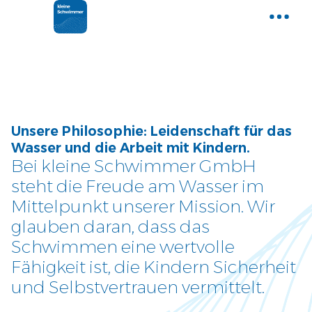
Home
Gemeinsam Wasser entdecken
Aktuelle News
Unsere Philosophie: Leidenschaft für das
Neues und Tipps aus der Welt der
Wasser und die Arbeit mit Kindern.
kleinen Schwimmer
Bei kleine Schwimmer GmbH
steht die Freude am Wasser im
Kurse
Mittelpunkt unserer Mission. Wir
Entdecke unser Kursangebot
glauben daran, dass das
Schwimmen eine wertvolle
Über uns
Fähigkeit ist, die Kindern Sicherheit
Tauche ein und lerne uns
und Selbstvertrauen vermittelt.
kennen