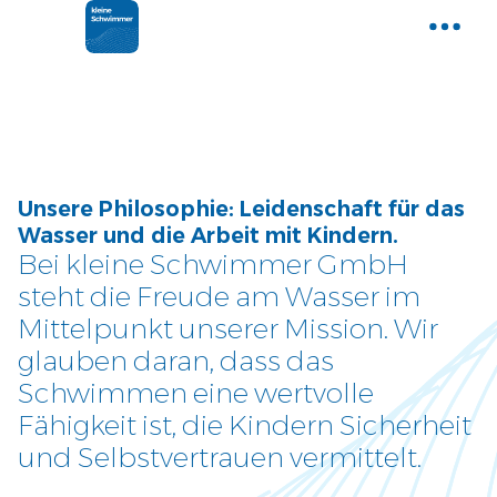
Home
Gemeinsam Wasser entdecken
Aktuelle News
Unsere Philosophie: Leidenschaft für das
Neues und Tipps aus der Welt der
Wasser und die Arbeit mit Kindern.
kleinen Schwimmer
Bei kleine Schwimmer GmbH
steht die Freude am Wasser im
Kurse
Mittelpunkt unserer Mission. Wir
Entdecke unser Kursangebot
glauben daran, dass das
Schwimmen eine wertvolle
Über uns
Fähigkeit ist, die Kindern Sicherheit
Tauche ein und lerne uns
und Selbstvertrauen vermittelt.
kennen