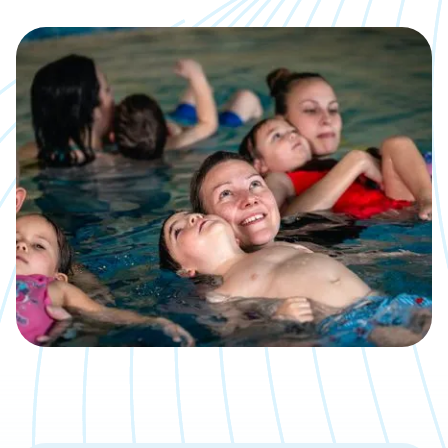
Kalender
Was, wann, wo inklusive direkter
Anmeldemöglichkeit
Jobs
Eine neue Challenge gesucht?
Bäder
Übersicht über unsere Locations
Kontakt
Wir sind gerne für Dich da
Aktuelle Artikel