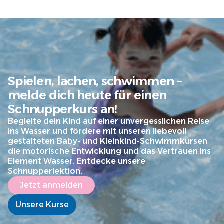
Spielen, lachen, schwimmen –
melde dich heute für einen
Schnupperkurs an!
Begleite dein Kind auf einer unvergesslichen Reise
ins Wasser und fördere mit unseren liebevoll
gestalteten Baby- und Kleinkind-Schwimmkursen
die motorische Entwicklung und das Vertrauen ins
Element Wasser. Entdecke unsere
Schnupperlektion.
Jetzt anmelden
Unsere Kurse