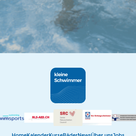
Home
Kalender
Kurse
Bäder
News
Über uns
Jobs