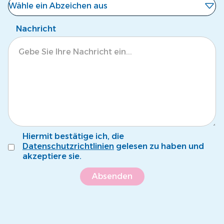
Wähle ein Abzeichen aus
Noch kein Abzeichen
Nachricht
Eisbär
Krokodil
Tintenfisch
Pinguin
Fröschli
Hiermit bestätige ich, die
Seepferdli
Datenschutzrichtlinien
gelesen zu haben und
akzeptiere sie.
Krebsli
Name