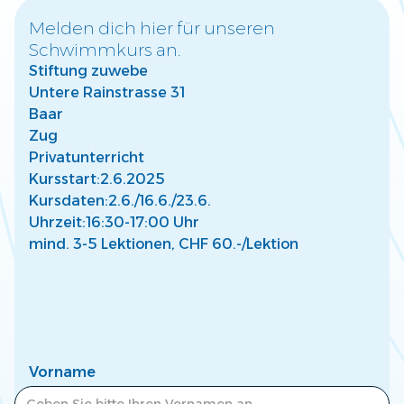
Melden dich hier für unseren
Schwimmkurs an.
Warum frühzeitige Wassergewöhnung für
Stiftung zuwebe
Kinder wichtig ist
Untere Rainstrasse 31
Entdecke, wie frühe Wassergewöhnung die Entwicklung
Deines Kindes fördert und eine sichere Basis für Freude
Baar
am Wasser schafft.
Zug
Mehr lesen
Privatunterricht
Kursstart:
2.6.2025
Kursdaten:
2.6./
16.6./
23.6.
Uhrzeit:
16:30-17:00 Uhr
mind. 3-5 Lektionen, CHF 60.-/Lektion
So findest Du den passenden Kurs für Dein
Kind
Finde den perfekten Schwimmkurs für Dein Kind –
abgestimmt auf Alter, Fähigkeiten und individuelle
Bedürfnisse.
Vorname
Mehr lesen