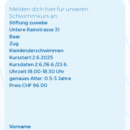
Melden dich hier für unseren
Schwimmkurs an.
Warum frühzeitige Wassergewöhnung für
Stiftung zuwebe
Kinder wichtig ist
Untere Rainstrasse 31
Entdecke, wie frühe Wassergewöhnung die Entwicklung
Deines Kindes fördert und eine sichere Basis für Freude
Baar
am Wasser schafft.
Zug
Mehr lesen
Kleinkinderschwimmen
Kursstart:
2.6.2025
Kursdaten:
2.6./
16.6./
23.6.
Uhrzeit:
18:00-18:30 Uhr
genaues Alter: 0.5-3 Jahre
Preis:
CHF 96.00
So findest Du den passenden Kurs für Dein
Kind
Finde den perfekten Schwimmkurs für Dein Kind –
abgestimmt auf Alter, Fähigkeiten und individuelle
Bedürfnisse.
Mehr lesen
Vorname