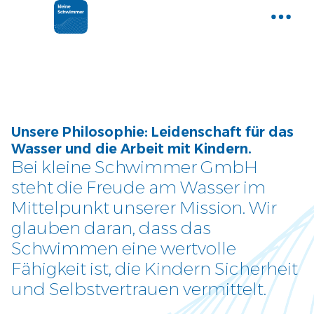
Home
Gemeinsam Wasser entdecken
Aktuelle News
Unsere Philosophie: Leidenschaft für das
Neues und Tipps aus der Welt der
Wasser und die Arbeit mit Kindern.
kleinen Schwimmer
Bei kleine Schwimmer GmbH
steht die Freude am Wasser im
Kurse
Mittelpunkt unserer Mission. Wir
Entdecke unser Kursangebot
glauben daran, dass das
Schwimmen eine wertvolle
Über uns
Fähigkeit ist, die Kindern Sicherheit
Tauche ein und lerne uns
und Selbstvertrauen vermittelt.
kennen