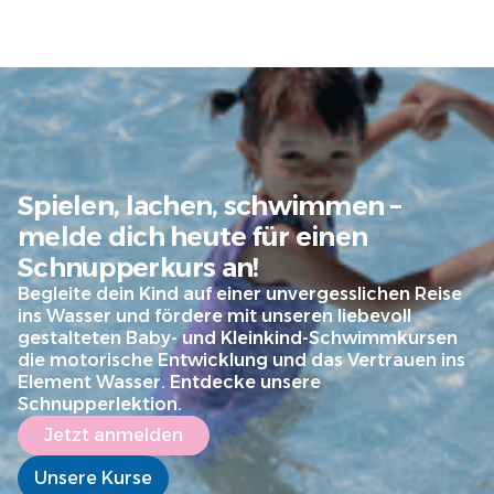
Spielen, lachen, schwimmen –
melde dich heute für einen
Schnupperkurs an!
Begleite dein Kind auf einer unvergesslichen Reise
ins Wasser und fördere mit unseren liebevoll
gestalteten Baby- und Kleinkind-Schwimmkursen
die motorische Entwicklung und das Vertrauen ins
Element Wasser. Entdecke unsere
Schnupperlektion.
Jetzt anmelden
Unsere Kurse