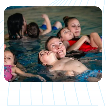
Kalender
Was, wann, wo inklusive direkter
Anmeldemöglichkeit
Jobs
Eine neue Challenge gesucht?
Bäder
Übersicht über unsere Locations
Kontakt
Wir sind gerne für Dich da
Aktuelle Artikel