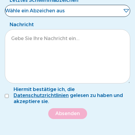
Letztes Schwimmabzeichen
Wähle ein Abzeichen aus
Noch kein Abzeichen
Nachricht
Eisbär
Krokodil
Tintenfisch
Pinguin
Fröschli
Hiermit bestätige ich, die
Seepferdli
Datenschutzrichtlinien
gelesen zu haben und
akzeptiere sie.
Krebsli
Name