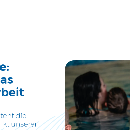
Aktuelle News
Neues und Tipps aus der Welt
der kleinen Schwimmer
Über uns
e:
Tauche ein und lerne uns
kennen
das
beit
Jobs
Eine neue Challenge gesucht?
eht die
Kontakt
nkt unserer
Wir sind gerne für Dich da