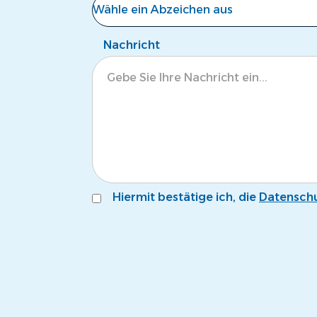
Wähle ein Abzeichen aus
Noch kein Abzeichen
Nachricht
Eisbär
Krokodil
Tintenfisch
Pinguin
Fröschli
Hiermit bestätige ich, die
Datenschu
Seepferdli
Krebsli
Name