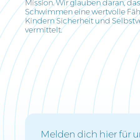
Mission. Wir glauben daran, da
Locations
Schwimmen eine wertvolle Fähig
Kindern Sicherheit und Selbstv
vermittelt.
Melden dich hier für