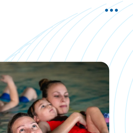
Aktuelle Artikel
Warum frühzeitige
Wassergewöhnung für
Kinder wichtig ist
Entdecke, wie frühe
Wassergewöhnung die
Entwicklung Deines Kindes
fördert und eine sichere Basis
für Freude am Wasser schafft.
Mehr lesen
So findest Du den
passenden Kurs für Dein
Kind
Finde den perfekten
Schwimmkurs für Dein Kind –
abgestimmt auf Alter,
Fähigkeiten und individuelle
Bedürfnisse.