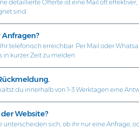
e detaillierte Offerte ist eine Mail oft effektiv
net sind.
r Anfragen?
 Uhr telefonisch erreichbar. Per Mail oder What
 in kurzer Zeit zu melden.
 Rückmeldung.
rhältst du innerhalb von 1–3 Werktagen eine Antw
f der Website?
 unterscheiden sich, ob ihr nur eine Anfrage, o