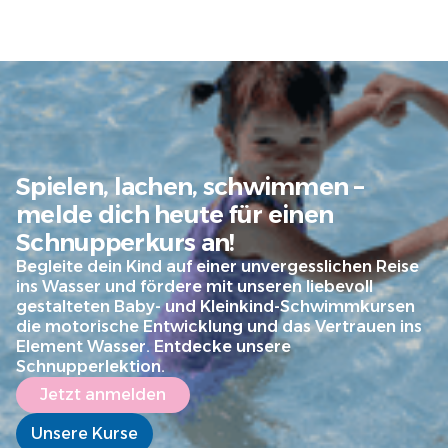
Spielen, lachen, schwimmen –
melde dich heute für einen
Schnupperkurs an!
Begleite dein Kind auf einer unvergesslichen Reise
ins Wasser und fördere mit unseren liebevoll
gestalteten Baby- und Kleinkind-Schwimmkursen
die motorische Entwicklung und das Vertrauen ins
Element Wasser. Entdecke unsere
Schnupperlektion.
Jetzt anmelden
Unsere Kurse