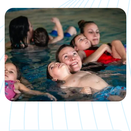
Kalender
Was, wann, wo inklusive direkter
Anmeldemöglichkeit
Jobs
Eine neue Challenge gesucht?
Bäder
Übersicht über unsere Locations
Kontakt
Wir sind gerne für Dich da
Aktuelle Artikel