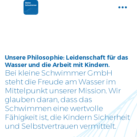
Home
Gemeinsam Wasser entdecken
Aktuelle News
Unsere Philosophie: Leidenschaft für das
Neues und Tipps aus der Welt der
Wasser und die Arbeit mit Kindern.
kleinen Schwimmer
Bei kleine Schwimmer GmbH
steht die Freude am Wasser im
Kurse
Mittelpunkt unserer Mission. Wir
Entdecke unser Kursangebot
glauben daran, dass das
Schwimmen eine wertvolle
Über uns
Fähigkeit ist, die Kindern Sicherheit
Tauche ein und lerne uns
und Selbstvertrauen vermittelt.
kennen