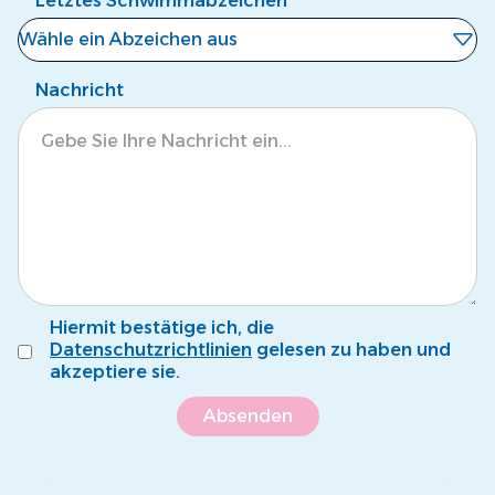
Letztes Schwimmabzeichen
Wähle ein Abzeichen aus
Noch kein Abzeichen
Nachricht
Eisbär
Krokodil
Tintenfisch
Pinguin
Fröschli
Hiermit bestätige ich, die
Seepferdli
Datenschutzrichtlinien
gelesen zu haben und
akzeptiere sie.
Krebsli
Name