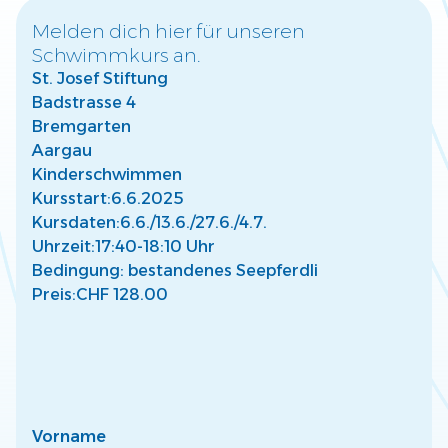
Melden dich hier für unseren
Schwimmkurs an.
Warum frühzeitige Wassergewöhnung für
St. Josef Stiftung
Kinder wichtig ist
Badstrasse 4
Entdecke, wie frühe Wassergewöhnung die Entwicklung
Deines Kindes fördert und eine sichere Basis für Freude
Bremgarten
am Wasser schafft.
Aargau
Mehr lesen
Kinderschwimmen
Kursstart:
6.6.2025
Kursdaten:
6.6./
13.6./
27.6./
4.7.
Uhrzeit:
17:40-18:10 Uhr
Bedingung: bestandenes Seepferdli
Preis:
CHF 128.00
So findest Du den passenden Kurs für Dein
Kind
Finde den perfekten Schwimmkurs für Dein Kind –
abgestimmt auf Alter, Fähigkeiten und individuelle
Bedürfnisse.
Mehr lesen
Vorname