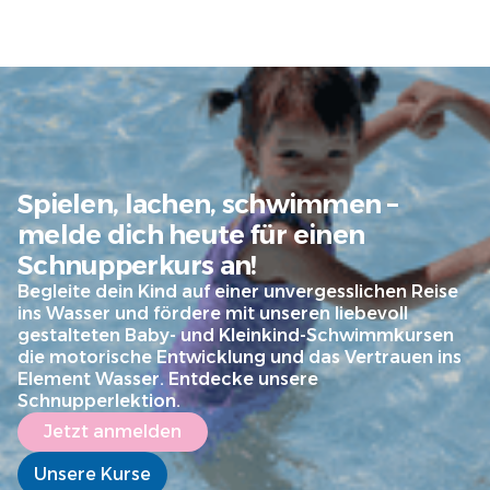
Spielen, lachen, schwimmen –
melde dich heute für einen
Schnupperkurs an!
Begleite dein Kind auf einer unvergesslichen Reise
ins Wasser und fördere mit unseren liebevoll
gestalteten Baby- und Kleinkind-Schwimmkursen
die motorische Entwicklung und das Vertrauen ins
Element Wasser. Entdecke unsere
Schnupperlektion.
Jetzt anmelden
Unsere Kurse