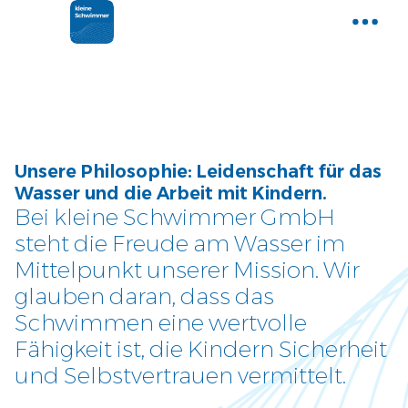
Home
Gemeinsam Wasser entdecken
Aktuelle News
Unsere Philosophie: Leidenschaft für das
Neues und Tipps aus der Welt der
Wasser und die Arbeit mit Kindern.
kleinen Schwimmer
Bei kleine Schwimmer GmbH
steht die Freude am Wasser im
Kurse
Mittelpunkt unserer Mission. Wir
Entdecke unser Kursangebot
glauben daran, dass das
Schwimmen eine wertvolle
Über uns
Fähigkeit ist, die Kindern Sicherheit
Tauche ein und lerne uns
und Selbstvertrauen vermittelt.
kennen