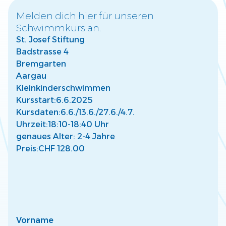
Melden dich hier für unseren
Schwimmkurs an.
Warum frühzeitige Wassergewöhnung für
St. Josef Stiftung
Kinder wichtig ist
Badstrasse 4
Entdecke, wie frühe Wassergewöhnung die Entwicklung
Deines Kindes fördert und eine sichere Basis für Freude
Bremgarten
am Wasser schafft.
Aargau
Mehr lesen
Kleinkinderschwimmen
Kursstart:
6.6.2025
Kursdaten:
6.6./
13.6./
27.6./
4.7.
Uhrzeit:
18:10-18:40 Uhr
genaues Alter: 2-4 Jahre
Preis:
CHF 128.00
So findest Du den passenden Kurs für Dein
Kind
Finde den perfekten Schwimmkurs für Dein Kind –
abgestimmt auf Alter, Fähigkeiten und individuelle
Bedürfnisse.
Mehr lesen
Vorname