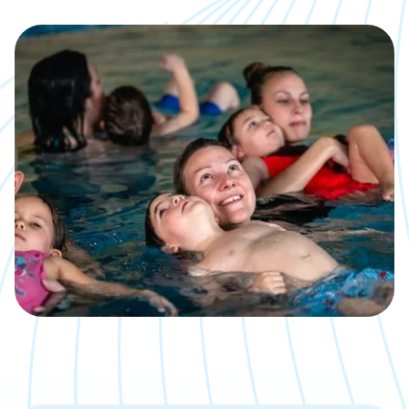
Kalender
Was, wann, wo inklusive direkter
Anmeldemöglichkeit
Jobs
Eine neue Challenge gesucht?
Bäder
Übersicht über unsere Locations
Kontakt
Wir sind gerne für Dich da
Aktuelle Artikel