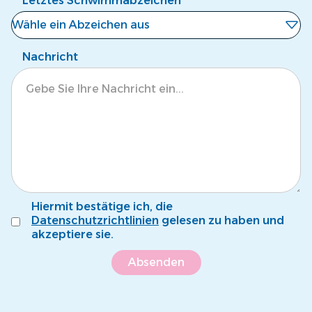
Letztes Schwimmabzeichen
Wähle ein Abzeichen aus
Noch kein Abzeichen
Nachricht
Eisbär
Krokodil
Tintenfisch
Pinguin
Fröschli
Hiermit bestätige ich, die
Seepferdli
Datenschutzrichtlinien
gelesen zu haben und
akzeptiere sie.
Krebsli
Name