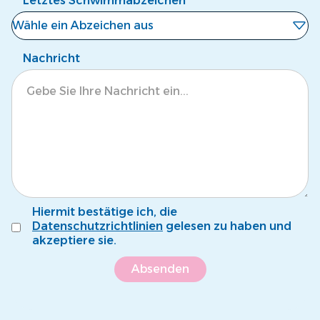
Letztes Schwimmabzeichen
Wähle ein Abzeichen aus
Noch kein Abzeichen
Nachricht
Eisbär
Krokodil
Tintenfisch
Pinguin
Fröschli
Hiermit bestätige ich, die
Seepferdli
Datenschutzrichtlinien
gelesen zu haben und
akzeptiere sie.
Krebsli
Name