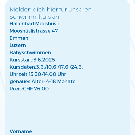
Melden dich hier für unseren
Schwimmkurs an.
Warum frühzeitige Wassergewöhnung für
Hallenbad Mooshüsli
Kinder wichtig ist
Mooshüslistrasse 47
Entdecke, wie frühe Wassergewöhnung die Entwicklung
Deines Kindes fördert und eine sichere Basis für Freude
Emmen
am Wasser schafft.
Luzern
Mehr lesen
Babyschwimmen
Kursstart:
3.6.2025
Kursdaten:
3.6./
10.6./
17.6./
24.6.
Uhrzeit:
13:30-14:00 Uhr
genaues Alter: 4-18 Monate
Preis:
CHF 76.00
So findest Du den passenden Kurs für Dein
Kind
Finde den perfekten Schwimmkurs für Dein Kind –
abgestimmt auf Alter, Fähigkeiten und individuelle
Bedürfnisse.
Mehr lesen
Vorname