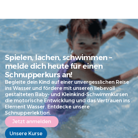
Spielen, lachen, schwimmen –
melde dich heute für einen
Schnupperkurs an!
Begleite dein Kind auf einer unvergesslichen Reise
ins Wasser und fördere mit unseren liebevoll
gestalteten Baby- und Kleinkind-Schwimmkursen
die motorische Entwicklung und das Vertrauen ins
Element Wasser. Entdecke unsere
Schnupperlektion.
Jetzt anmelden
Unsere Kurse