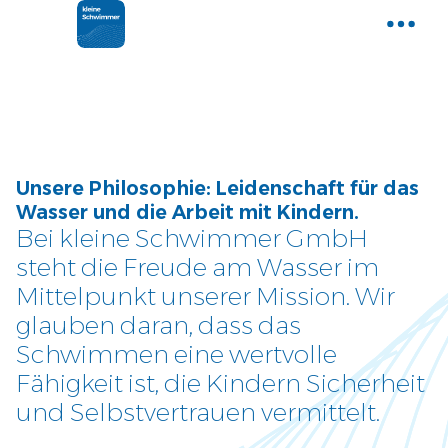
Home
Gemeinsam Wasser entdecken
Aktuelle News
Unsere Philosophie: Leidenschaft für das
Neues und Tipps aus der Welt der
Wasser und die Arbeit mit Kindern.
kleinen Schwimmer
Bei kleine Schwimmer GmbH
steht die Freude am Wasser im
Kurse
Mittelpunkt unserer Mission. Wir
Entdecke unser Kursangebot
glauben daran, dass das
Schwimmen eine wertvolle
Über uns
Fähigkeit ist, die Kindern Sicherheit
Tauche ein und lerne uns
und Selbstvertrauen vermittelt.
kennen