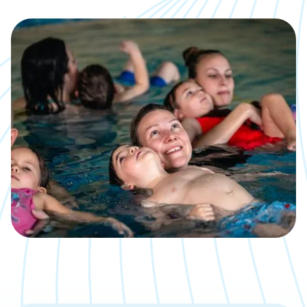
Kalender
Was, wann, wo inklusive direkter
Anmeldemöglichkeit
Jobs
Eine neue Challenge gesucht?
Bäder
Übersicht über unsere Locations
Kontakt
Wir sind gerne für Dich da
Aktuelle Artikel