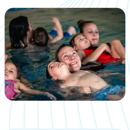
Kalender
Was, wann, wo inklusive direkter
Anmeldemöglichkeit
Jobs
Eine neue Challenge gesucht?
Bäder
Übersicht über unsere Locations
Kontakt
Wir sind gerne für Dich da
Aktuelle Artikel