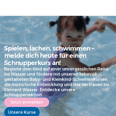
Spielen, lachen, schwimmen –
melde dich heute für einen
Schnupperkurs an!
Begleite dein Kind auf einer unvergesslichen Reise
ins Wasser und fördere mit unseren liebevoll
gestalteten Baby- und Kleinkind-Schwimmkursen
die motorische Entwicklung und das Vertrauen ins
Element Wasser. Entdecke unsere
Schnupperlektion.
Jetzt anmelden
Unsere Kurse