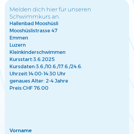
Melden dich hier für unseren
Schwimmkurs an.
Warum frühzeitige Wassergewöhnung für
Hallenbad Mooshüsli
Kinder wichtig ist
Mooshüslistrasse 47
Entdecke, wie frühe Wassergewöhnung die Entwicklung
Deines Kindes fördert und eine sichere Basis für Freude
Emmen
am Wasser schafft.
Luzern
Mehr lesen
Kleinkinderschwimmen
Kursstart:
3.6.2025
Kursdaten:
3.6./
10.6./
17.6./
24.6.
Uhrzeit:
14:00-14:30 Uhr
genaues Alter: 2-4 Jahre
Preis:
CHF 76.00
So findest Du den passenden Kurs für Dein
Kind
Finde den perfekten Schwimmkurs für Dein Kind –
abgestimmt auf Alter, Fähigkeiten und individuelle
Bedürfnisse.
Mehr lesen
Vorname