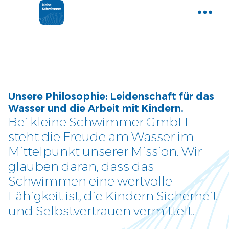
Home
Gemeinsam Wasser entdecken
Aktuelle News
Unsere Philosophie: Leidenschaft für das
Neues und Tipps aus der Welt der
Wasser und die Arbeit mit Kindern.
kleinen Schwimmer
Bei kleine Schwimmer GmbH
steht die Freude am Wasser im
Kurse
Mittelpunkt unserer Mission. Wir
Entdecke unser Kursangebot
glauben daran, dass das
Schwimmen eine wertvolle
Über uns
Fähigkeit ist, die Kindern Sicherheit
Tauche ein und lerne uns
und Selbstvertrauen vermittelt.
kennen