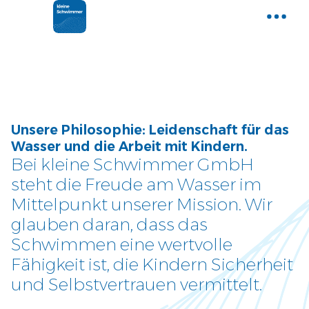
Home
Gemeinsam Wasser entdecken
Aktuelle News
Unsere Philosophie: Leidenschaft für das
Neues und Tipps aus der Welt der
Wasser und die Arbeit mit Kindern.
kleinen Schwimmer
Bei kleine Schwimmer GmbH
steht die Freude am Wasser im
Kurse
Mittelpunkt unserer Mission. Wir
Entdecke unser Kursangebot
glauben daran, dass das
Schwimmen eine wertvolle
Über uns
Fähigkeit ist, die Kindern Sicherheit
Tauche ein und lerne uns
und Selbstvertrauen vermittelt.
kennen