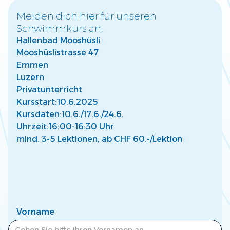
Melden dich hier für unseren
Schwimmkurs an.
Warum frühzeitige Wassergewöhnung für
Hallenbad Mooshüsli
Kinder wichtig ist
Mooshüslistrasse 47
Entdecke, wie frühe Wassergewöhnung die Entwicklung
Deines Kindes fördert und eine sichere Basis für Freude
Emmen
am Wasser schafft.
Luzern
Mehr lesen
Privatunterricht
Kursstart:
10.6.2025
Kursdaten:
10.6./
17.6./
24.6.
Uhrzeit:
16:00-16:30 Uhr
mind. 3-5 Lektionen, ab CHF 60.-/Lektion
So findest Du den passenden Kurs für Dein
Kind
Finde den perfekten Schwimmkurs für Dein Kind –
abgestimmt auf Alter, Fähigkeiten und individuelle
Bedürfnisse.
Vorname
Mehr lesen