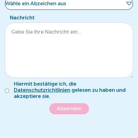
Wähle ein Abzeichen aus
Noch kein Abzeichen
Nachricht
Eisbär
Krokodil
Tintenfisch
Pinguin
Fröschli
Hiermit bestätige ich, die
Seepferdli
Datenschutzrichtlinien
gelesen zu haben und
akzeptiere sie.
Krebsli
Name