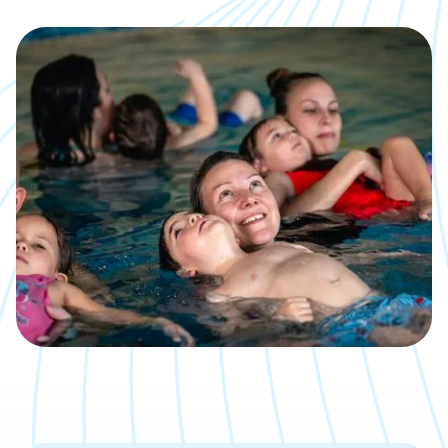
Kalender
Was, wann, wo inklusive direkter
Anmeldemöglichkeit
Jobs
Eine neue Challenge gesucht?
Bäder
Übersicht über unsere Locations
Kontakt
Wir sind gerne für Dich da
Aktuelle Artikel