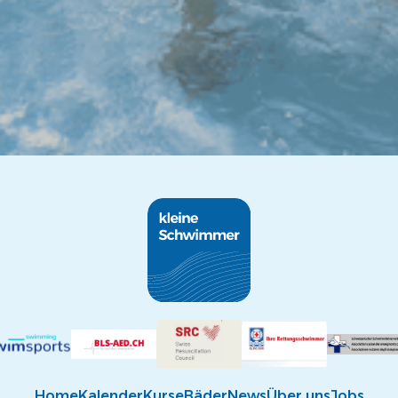
Home
Kalender
Kurse
Bäder
News
Über uns
Jobs