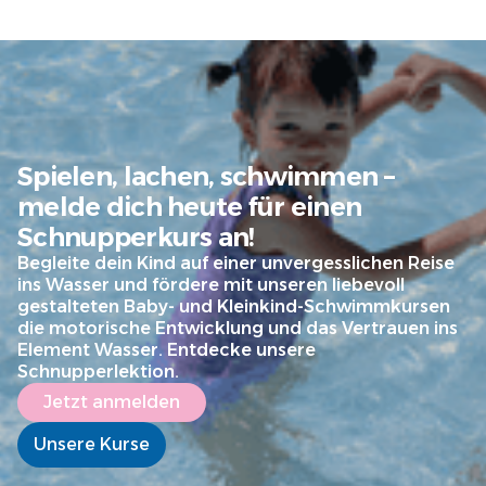
Spielen, lachen, schwimmen –
melde dich heute für einen
Schnupperkurs an!
Begleite dein Kind auf einer unvergesslichen Reise
ins Wasser und fördere mit unseren liebevoll
gestalteten Baby- und Kleinkind-Schwimmkursen
die motorische Entwicklung und das Vertrauen ins
Element Wasser. Entdecke unsere
Schnupperlektion.
Jetzt anmelden
Unsere Kurse