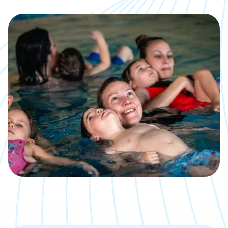
Kalender
Was, wann, wo inklusive direkter
Anmeldemöglichkeit
Jobs
Eine neue Challenge gesucht?
Bäder
Übersicht über unsere Locations
Kontakt
Wir sind gerne für Dich da
Aktuelle Artikel