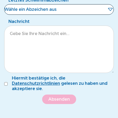
Letztes Schwimmabzeichen
Wähle ein Abzeichen aus
Noch kein Abzeichen
Nachricht
Eisbär
Krokodil
Tintenfisch
Pinguin
Fröschli
Hiermit bestätige ich, die
Seepferdli
Datenschutzrichtlinien
gelesen zu haben und
akzeptiere sie.
Krebsli
Name