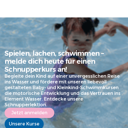
Spielen, lachen, schwimmen –
melde dich heute für einen
Schnupperkurs an!
Begleite dein Kind auf einer unvergesslichen Reise
ins Wasser und fördere mit unseren liebevoll
gestalteten Baby- und Kleinkind-Schwimmkursen
die motorische Entwicklung und das Vertrauen ins
Element Wasser. Entdecke unsere
Schnupperlektion.
Jetzt anmelden
Unsere Kurse