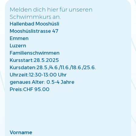
Melden dich hier für unseren
Schwimmkurs an.
Warum frühzeitige Wassergewöhnung für
Hallenbad Mooshüsli
Kinder wichtig ist
Mooshüslistrasse 47
Entdecke, wie frühe Wassergewöhnung die Entwicklung
Deines Kindes fördert und eine sichere Basis für Freude
Emmen
am Wasser schafft.
Luzern
Mehr lesen
Familienschwimmen
Kursstart:
28.5.2025
Kursdaten:
28.5./
4.6./
11.6./
18.6./
25.6.
Uhrzeit:
12:30-13:00 Uhr
genaues Alter: 0.5-4 Jahre
Preis:
CHF 95.00
So findest Du den passenden Kurs für Dein
Kind
Finde den perfekten Schwimmkurs für Dein Kind –
abgestimmt auf Alter, Fähigkeiten und individuelle
Bedürfnisse.
Mehr lesen
Vorname