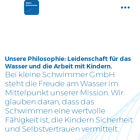
Home
Gemeinsam Wasser entdecken
Aktuelle News
Unsere Philosophie: Leidenschaft für das
Neues und Tipps aus der Welt der
Wasser und die Arbeit mit Kindern.
kleinen Schwimmer
Bei kleine Schwimmer GmbH
steht die Freude am Wasser im
Kurse
Mittelpunkt unserer Mission. Wir
Entdecke unser Kursangebot
glauben daran, dass das
Schwimmen eine wertvolle
Über uns
Fähigkeit ist, die Kindern Sicherheit
Tauche ein und lerne uns
und Selbstvertrauen vermittelt.
kennen