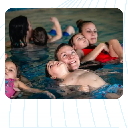
Kalender
Was, wann, wo inklusive direkter
Anmeldemöglichkeit
Jobs
Eine neue Challenge gesucht?
Bäder
Übersicht über unsere Locations
Kontakt
Wir sind gerne für Dich da
Aktuelle Artikel