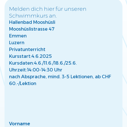
Melden dich hier für unseren
Schwimmkurs an.
Warum frühzeitige Wassergewöhnung für
Hallenbad Mooshüsli
Kinder wichtig ist
Mooshüslistrasse 47
Entdecke, wie frühe Wassergewöhnung die Entwicklung
Deines Kindes fördert und eine sichere Basis für Freude
Emmen
am Wasser schafft.
Luzern
Mehr lesen
Privatunterricht
Kursstart:
4.6.2025
Kursdaten:
4.6./
11.6./
18.6./
25.6.
Uhrzeit:
14:00-14:30 Uhr
nach Absprache, mind. 3-5 Lektionen, ab CHF
60.-/Lektion
So findest Du den passenden Kurs für Dein
Kind
Finde den perfekten Schwimmkurs für Dein Kind –
abgestimmt auf Alter, Fähigkeiten und individuelle
Bedürfnisse.
Mehr lesen
Vorname