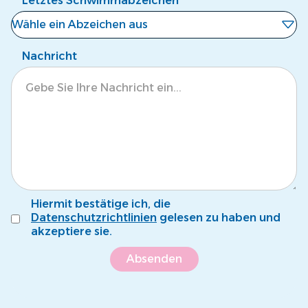
Letztes Schwimmabzeichen
Wähle ein Abzeichen aus
Noch kein Abzeichen
Nachricht
Eisbär
Krokodil
Tintenfisch
Pinguin
Fröschli
Hiermit bestätige ich, die
Seepferdli
Datenschutzrichtlinien
gelesen zu haben und
akzeptiere sie.
Krebsli
Name