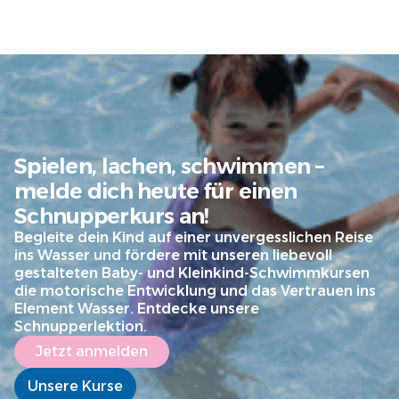
Spielen, lachen, schwimmen –
melde dich heute für einen
Schnupperkurs an!
Begleite dein Kind auf einer unvergesslichen Reise
ins Wasser und fördere mit unseren liebevoll
gestalteten Baby- und Kleinkind-Schwimmkursen
die motorische Entwicklung und das Vertrauen ins
Element Wasser. Entdecke unsere
Schnupperlektion.
Jetzt anmelden
Unsere Kurse