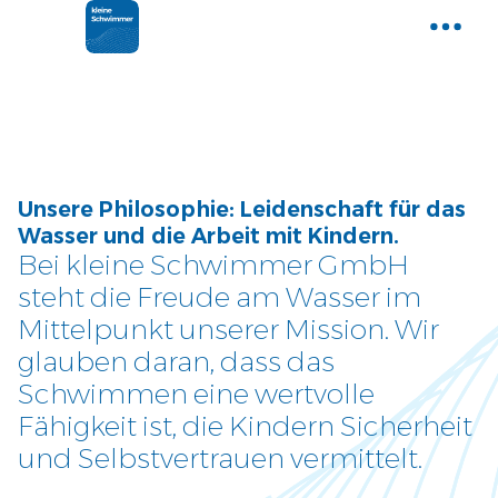
Home
Gemeinsam Wasser entdecken
Aktuelle News
Unsere Philosophie: Leidenschaft für das
Neues und Tipps aus der Welt der
Wasser und die Arbeit mit Kindern.
kleinen Schwimmer
Bei kleine Schwimmer GmbH
steht die Freude am Wasser im
Kurse
Mittelpunkt unserer Mission. Wir
Entdecke unser Kursangebot
glauben daran, dass das
Schwimmen eine wertvolle
Über uns
Fähigkeit ist, die Kindern Sicherheit
Tauche ein und lerne uns
und Selbstvertrauen vermittelt.
kennen