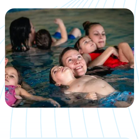
Kalender
Was, wann, wo inklusive direkter
Anmeldemöglichkeit
Jobs
Eine neue Challenge gesucht?
Bäder
Übersicht über unsere Locations
Kontakt
Wir sind gerne für Dich da
Aktuelle Artikel