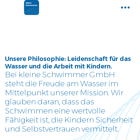
Home
Gemeinsam Wasser entdecken
Aktuelle News
Unsere Philosophie: Leidenschaft für das
Neues und Tipps aus der Welt der
Wasser und die Arbeit mit Kindern.
kleinen Schwimmer
Bei kleine Schwimmer GmbH
steht die Freude am Wasser im
Kurse
Mittelpunkt unserer Mission. Wir
Entdecke unser Kursangebot
glauben daran, dass das
Schwimmen eine wertvolle
Über uns
Fähigkeit ist, die Kindern Sicherheit
Tauche ein und lerne uns
und Selbstvertrauen vermittelt.
kennen