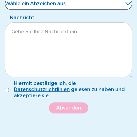
Wähle ein Abzeichen aus
Noch kein Abzeichen
Nachricht
Eisbär
Krokodil
Tintenfisch
Pinguin
Fröschli
Hiermit bestätige ich, die
Seepferdli
Datenschutzrichtlinien
gelesen zu haben und
akzeptiere sie.
Krebsli
Name