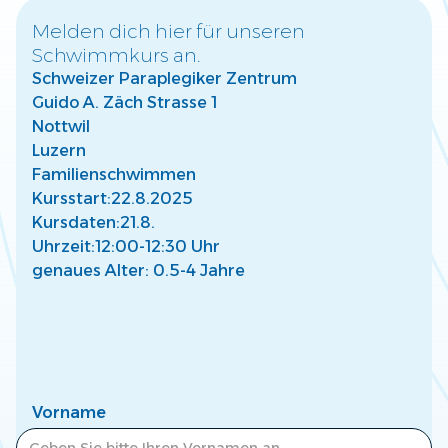
Melden dich hier für unseren
Schwimmkurs an.
Warum frühzeitige Wassergewöhnung für
Schweizer Paraplegiker Zentrum
Kinder wichtig ist
Guido A. Zäch Strasse 1
Entdecke, wie frühe Wassergewöhnung die Entwicklung
Deines Kindes fördert und eine sichere Basis für Freude
Nottwil
am Wasser schafft.
Luzern
Mehr lesen
Familienschwimmen
Kursstart:
22.8.2025
Kursdaten:
21.8.
Uhrzeit:
12:00-12:30 Uhr
genaues Alter: 0.5-4 Jahre
So findest Du den passenden Kurs für Dein
Kind
Finde den perfekten Schwimmkurs für Dein Kind –
abgestimmt auf Alter, Fähigkeiten und individuelle
Bedürfnisse.
Vorname
Mehr lesen