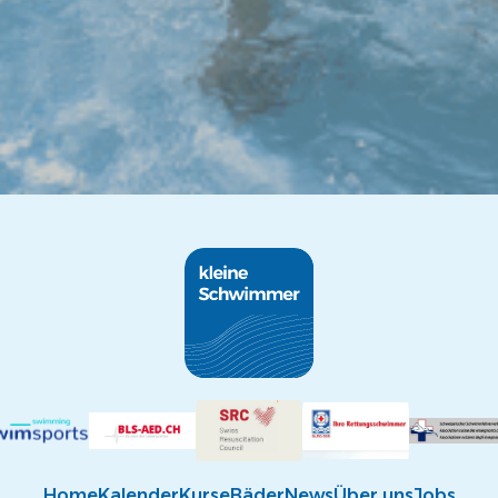
Home
Kalender
Kurse
Bäder
News
Über uns
Jobs