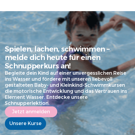
Spielen, lachen, schwimmen –
melde dich heute für einen
Schnupperkurs an!
Begleite dein Kind auf einer unvergesslichen Reise
ins Wasser und fördere mit unseren liebevoll
gestalteten Baby- und Kleinkind-Schwimmkursen
die motorische Entwicklung und das Vertrauen ins
Element Wasser. Entdecke unsere
Schnupperlektion.
Jetzt anmelden
Unsere Kurse