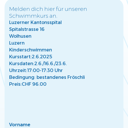
Melden dich hier für unseren
Schwimmkurs an.
Warum frühzeitige Wassergewöhnung für
Luzerner Kantonsspital
Kinder wichtig ist
Spitalstrasse 16
Entdecke, wie frühe Wassergewöhnung die Entwicklung
Deines Kindes fördert und eine sichere Basis für Freude
Wolhusen
am Wasser schafft.
Luzern
Mehr lesen
Kinderschwimmen
Kursstart:
2.6.2025
Kursdaten:
2.6./
16.6./
23.6.
Uhrzeit:
17:00-17:30 Uhr
Bedingung: bestandenes Fröschli
Preis:
CHF 96.00
So findest Du den passenden Kurs für Dein
Kind
Finde den perfekten Schwimmkurs für Dein Kind –
abgestimmt auf Alter, Fähigkeiten und individuelle
Bedürfnisse.
Mehr lesen
Vorname