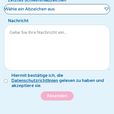
Letztes Schwimmabzeichen
Wähle ein Abzeichen aus
Noch kein Abzeichen
Nachricht
Eisbär
Krokodil
Tintenfisch
Pinguin
Fröschli
Hiermit bestätige ich, die
Seepferdli
Datenschutzrichtlinien
gelesen zu haben und
akzeptiere sie.
Krebsli
Name