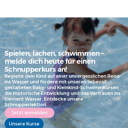
Spielen, lachen, schwimmen –
melde dich heute für einen
Schnupperkurs an!
Begleite dein Kind auf einer unvergesslichen Reise
ins Wasser und fördere mit unseren liebevoll
gestalteten Baby- und Kleinkind-Schwimmkursen
die motorische Entwicklung und das Vertrauen ins
Element Wasser. Entdecke unsere
Schnupperlektion.
Jetzt anmelden
Unsere Kurse