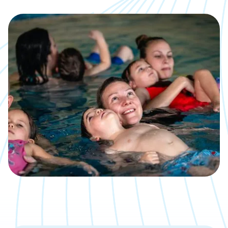
Kalender
Was, wann, wo inklusive direkter
Anmeldemöglichkeit
Jobs
Eine neue Challenge gesucht?
Bäder
Übersicht über unsere Locations
Kontakt
Wir sind gerne für Dich da
Aktuelle Artikel