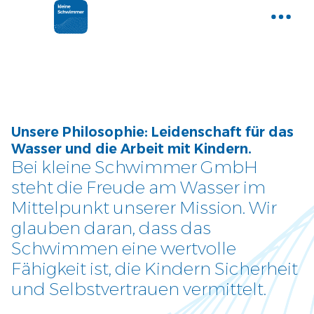
Home
Gemeinsam Wasser entdecken
Aktuelle News
Unsere Philosophie: Leidenschaft für das
Neues und Tipps aus der Welt der
Wasser und die Arbeit mit Kindern.
kleinen Schwimmer
Bei kleine Schwimmer GmbH
steht die Freude am Wasser im
Kurse
Mittelpunkt unserer Mission. Wir
Entdecke unser Kursangebot
glauben daran, dass das
Schwimmen eine wertvolle
Über uns
Fähigkeit ist, die Kindern Sicherheit
Tauche ein und lerne uns
und Selbstvertrauen vermittelt.
kennen